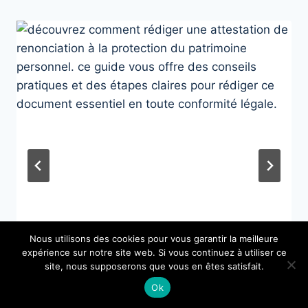
Comment rédiger une attestation
Nous utilisons des cookies pour vous garantir la meilleure
de renonciation à la protection du
expérience sur notre site web. Si vous continuez à utiliser ce
site, nous supposerons que vous en êtes satisfait.
patrimoine personnel ?
Ok