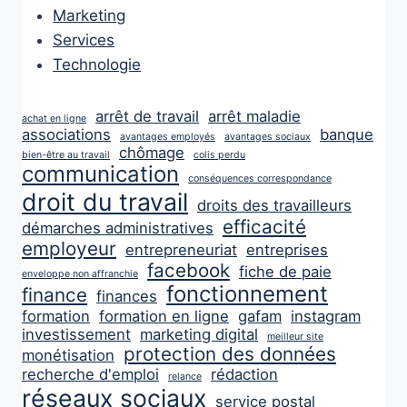
Marketing
Services
Technologie
arrêt de travail
arrêt maladie
achat en ligne
associations
banque
avantages employés
avantages sociaux
chômage
bien-être au travail
colis perdu
communication
conséquences correspondance
droit du travail
droits des travailleurs
efficacité
démarches administratives
employeur
entrepreneuriat
entreprises
facebook
fiche de paie
enveloppe non affranchie
fonctionnement
finance
finances
formation
formation en ligne
gafam
instagram
investissement
marketing digital
meilleur site
protection des données
monétisation
recherche d'emploi
rédaction
relance
réseaux sociaux
service postal