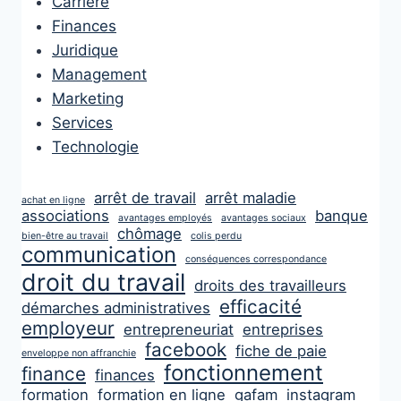
Carrière
Finances
Juridique
Management
Marketing
Services
Technologie
arrêt de travail
arrêt maladie
achat en ligne
associations
banque
avantages employés
avantages sociaux
chômage
bien-être au travail
colis perdu
communication
conséquences correspondance
droit du travail
droits des travailleurs
efficacité
démarches administratives
employeur
entrepreneuriat
entreprises
facebook
fiche de paie
enveloppe non affranchie
fonctionnement
finance
finances
formation
formation en ligne
gafam
instagram