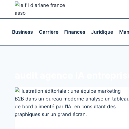
Aller
au
contenu
Business
Carrière
Finances
Juridique
Man
audit agence IA entrepris