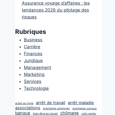
Assurance voyage d’affaires : les
tendances 2026 du pilotage des
risques
Rubriques
Business
Carrière
Finances
Juridique
Management
Marketing
Services
Technologie
arrêt de travail
arrêt maladie
achat en ligne
associations
avantages employés
avantages sociaux
banque
chômage
bien-être au travail
colis perdu