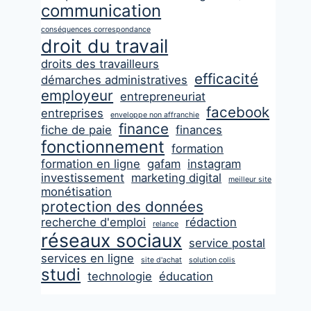
communication
conséquences correspondance
droit du travail
droits des travailleurs
efficacité
démarches administratives
employeur
entrepreneuriat
facebook
entreprises
enveloppe non affranchie
finance
fiche de paie
finances
fonctionnement
formation
formation en ligne
gafam
instagram
investissement
marketing digital
meilleur site
monétisation
protection des données
recherche d'emploi
rédaction
relance
réseaux sociaux
service postal
services en ligne
site d'achat
solution colis
studi
technologie
éducation