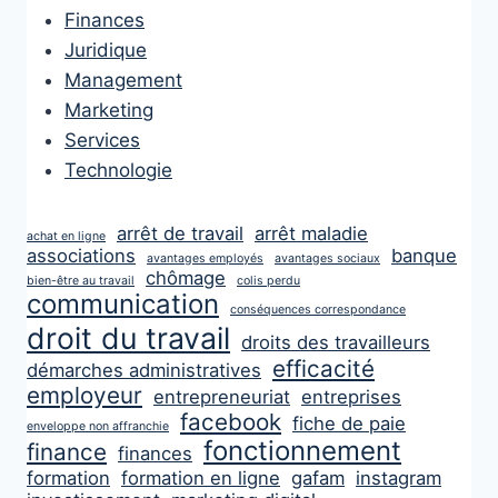
Finances
Juridique
Management
Marketing
Services
Technologie
arrêt de travail
arrêt maladie
achat en ligne
associations
banque
avantages employés
avantages sociaux
chômage
bien-être au travail
colis perdu
communication
conséquences correspondance
droit du travail
droits des travailleurs
efficacité
démarches administratives
employeur
entrepreneuriat
entreprises
facebook
fiche de paie
enveloppe non affranchie
fonctionnement
finance
finances
formation
formation en ligne
gafam
instagram