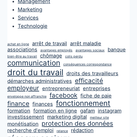
Management
Marketing
Services
Technologie
arrêt de travail
arrêt maladie
achat en ligne
associations
banque
avantages employés
avantages sociaux
chômage
bien-être au travail
colis perdu
communication
conséquences correspondance
droit du travail
droits des travailleurs
efficacité
démarches administratives
employeur
entrepreneuriat
entreprises
facebook
fiche de paie
enveloppe non affranchie
fonctionnement
finance
finances
formation
formation en ligne
gafam
instagram
investissement
marketing digital
meilleur site
protection des données
monétisation
recherche d'emploi
rédaction
relance