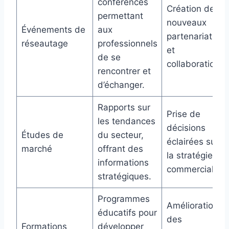
conférences
Création de
permettant
nouveaux
Événements de
aux
partenariats
réseautage
professionnels
et
de se
collaborations.
rencontrer et
d’échanger.
Rapports sur
Prise de
les tendances
décisions
Études de
du secteur,
éclairées sur
marché
offrant des
la stratégie
informations
commerciale.
stratégiques.
Programmes
Amélioration
éducatifs pour
des
Formations
développer