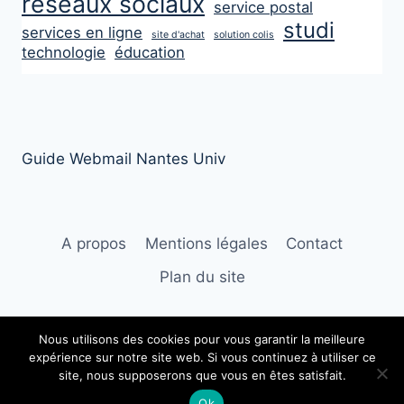
réseaux sociaux
service postal
studi
services en ligne
site d'achat
solution colis
technologie
éducation
Guide Webmail Nantes Univ
A propos
Mentions légales
Contact
Plan du site
Nous utilisons des cookies pour vous garantir la meilleure
expérience sur notre site web. Si vous continuez à utiliser ce
© 2026 Le Fil d'Ariane
site, nous supposerons que vous en êtes satisfait.
Ok